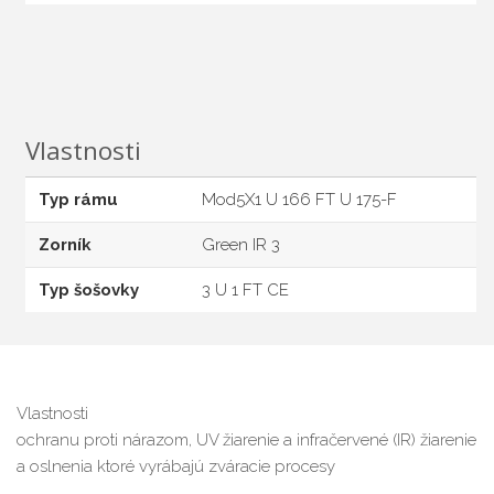
Vlastnosti
Typ rámu
Mod5X1 U 166 FT U 175-F
Zorník
Green IR 3
Typ šošovky
3 U 1 FT CE
Vlastnosti
ochranu proti nárazom, UV žiarenie a infračervené (IR) žiarenie
a oslnenia ktoré vyrábajú zváracie procesy