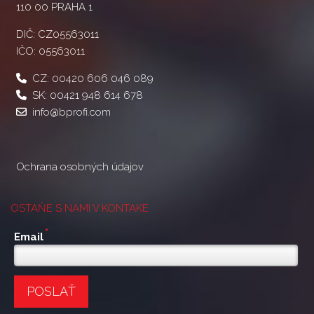
110 00 PRAHA 1
DIČ: CZ05563011
IČO: 05563011
CZ:
00420 606 046 089
SK:
00421 948 614 678
info@bprofi.com
Ochrana osobných údajov
OSTAŇE S NAMI V KONTAKE
*
Email
POSLAŤ