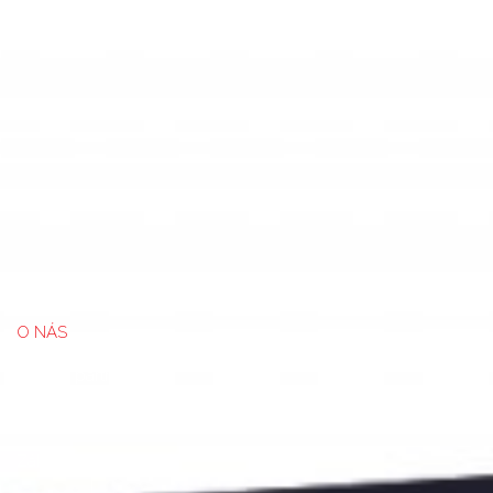
O NÁS
Staň sa partnerom
Blog
Zákazková potlač