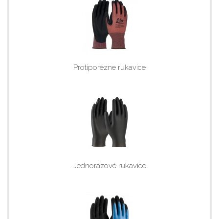
Protiporézne rukavice
Jednorázové rukavice