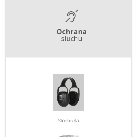
Ochrana
sluchu
Slúchadlá