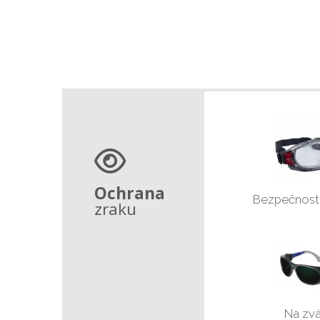
Ochrana
Bezpečnostn
zraku
Na zvá