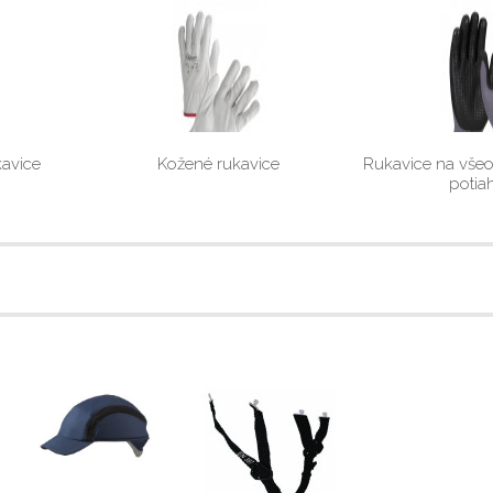
kavice
Kožené rukavice
Rukavice na všeo
potia