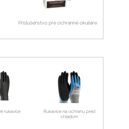
Príslušenstvo pre ochranné okuliare
é rukavice
Rukavice na ochranu pred
chladom