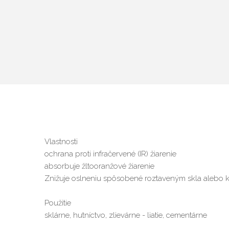
Vlastnosti
ochrana proti infračervené (IR) žiarenie
absorbuje žltooranžové žiarenie
Znižuje oslneniu spôsobené roztaveným skla alebo 
Použitie
sklárne, hutníctvo, zlievárne - liatie, cementárne