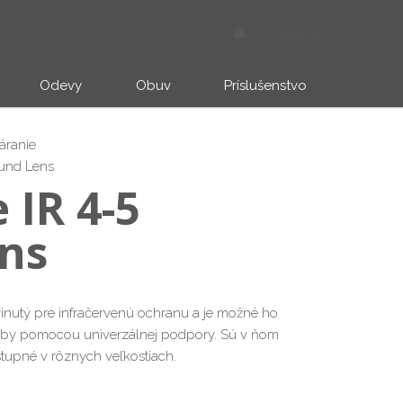
Prihlásiť sa
Odevy
Obuv
Príslušenstvo
áranie
ound Lens
 IR 4-5
ns
yvinutý pre infračervenú ochranu a je možné ho
ilby pomocou univerzálnej podpory. Sú v ňom
stupné v rôznych veľkostiach.