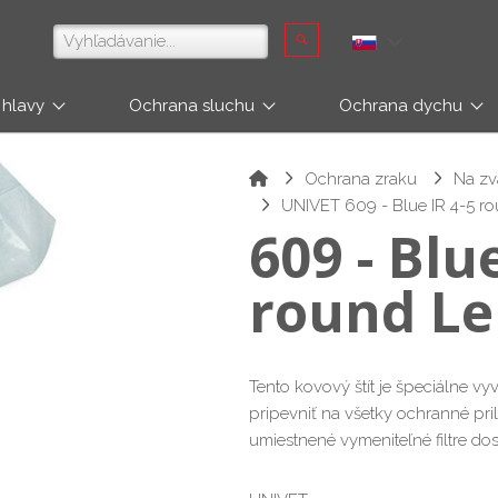
 hlavy
Ochrana sluchu
Ochrana dychu
Ochrana zraku
Na zv
UNIVET 609 - Blue IR 4-5 r
609 - Blue
round Le
Tento kovový štít je špeciálne v
pripevniť na všetky ochranné pr
umiestnené vymeniteľné filtre do