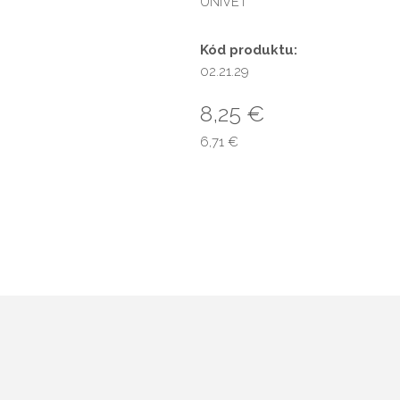
UNIVET
Kód produktu:
02.21.29
8,25 €
6,71 €