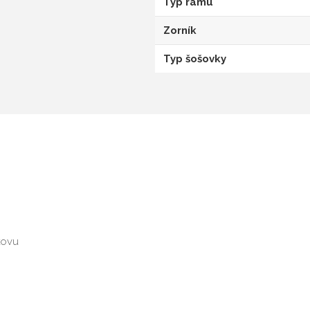
Typ rámu
Zorník
Typ šošovky
kovu