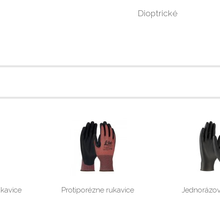
Dioptrické
kavice
Protiporézne rukavice
Jednorázov