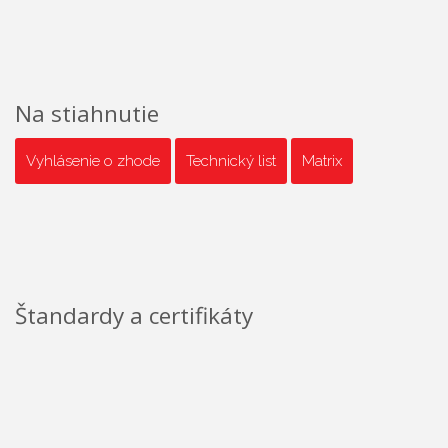
Na stiahnutie
Vyhlásenie o zhode
Technický list
Matrix
Štandardy a certifikáty