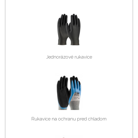
Jednorázové rukavice
Rukavice na ochranu pred chladom