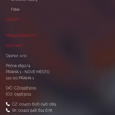
Filtre
ODEVY
PRÍSLUŠENSTVO
KONTAKT
Opinor, s.r.o.
Příčná 1892/4
PRAHA 1 - NOVÉ MĚSTO
110 00 PRAHA 1
DIČ: CZ05563011
IČO: 05563011
CZ:
00420 606 046 089
SK:
00421 948 614 678