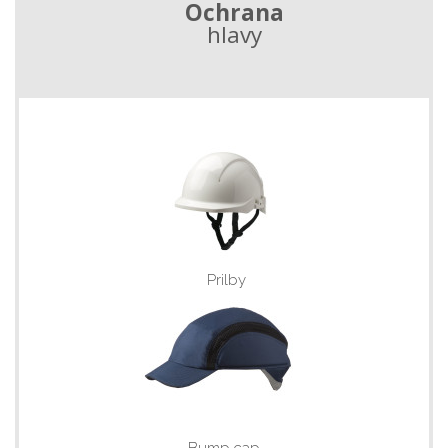
Ochrana
hlavy
Prilby
Bump cap