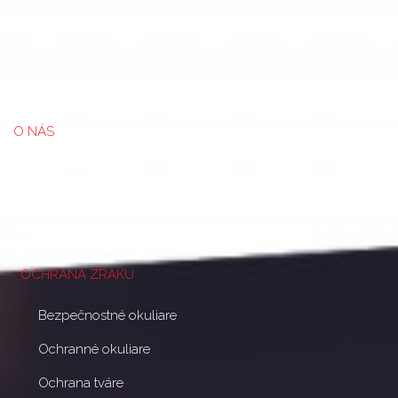
O NÁS
Staň sa partnerom
Blog
Zákazková potlač
OCHRANA ZRAKU
Bezpečnostné okuliare
Ochranné okuliare
Ochrana tváre