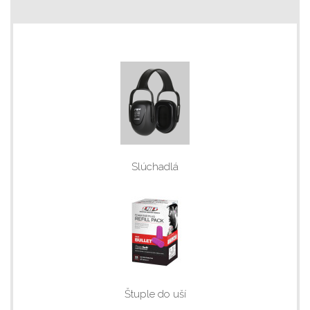
Slúchadlá
Štuple do uší