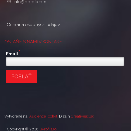
info@bprofi.com
Ochrana osobných údajov
OSTAŇE S NAMI V KONTAKE
*
Email
POSLAŤ
Vytvorené na
AudienceToolk
it.
Dizajn
Creativeax.sk
Copyright © 2018
BProfi s.ro.