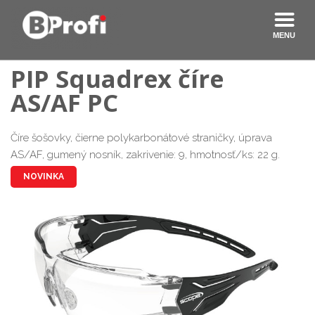
PIP
Squadrex číre
AS/AF PC
Číre šošovky, čierne polykarbonátové straničky, úprava
AS/AF, gumený nosník, zakrivenie: 9, hmotnosť/ks: 22 g.
NOVINKA