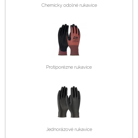
Chemicky odolné rukavice
Protiporézne rukavice
Jednorázové rukavice