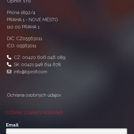
Opinor, s.r.o.
Příčná 1892/4
PRAHA 1 - NOVÉ MĚSTO
110 00 PRAHA 1
DIČ: CZ05563011
IČO: 05563011
CZ:
00420 606 046 089
SK:
00421 948 614 678
info@bprofi.com
Ochrana osobných údajov
OSTAŇE S NAMI V KONTAKE
*
Email