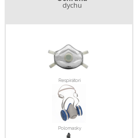
dychu
Respirátori
Polomasky