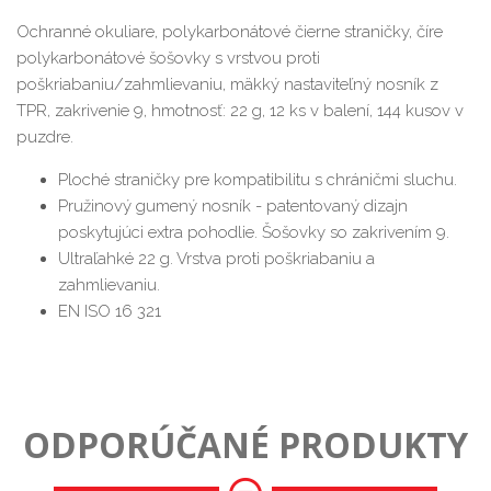
Ochranné okuliare, polykarbonátové čierne straničky, číre
polykarbonátové šošovky s vrstvou proti
poškriabaniu/zahmlievaniu, mäkký nastaviteľný nosník z
TPR, zakrivenie 9, hmotnosť: 22 g, 12 ks v balení, 144 kusov v
puzdre.
Ploché straničky pre kompatibilitu s chráničmi sluchu.
Pružinový gumený nosník - patentovaný dizajn
poskytujúci extra pohodlie. Šošovky so zakrivením 9.
Ultraľahké 22 g. Vrstva proti poškriabaniu a
zahmlievaniu.
EN ISO 16 321
ODPORÚČANÉ PRODUKTY